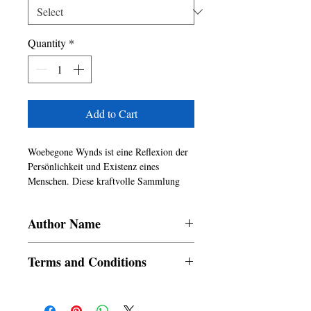
Quantity
*
Add to Cart
Woebegone Wynds ist eine Reflexion der 
Persönlichkeit und Existenz eines 
Menschen. Diese kraftvolle Sammlung 
von Gedichten verfolgt die Verhandlungen 
von Lady Justice, einen Anlaufhafen und 
Author Name
unbekannte Ziele. Es ist eine perfekte 
Mischung aus einem ausgefallenen 
Hornbill Harcel
Herzen, einem neugierigen Geist und 
Terms and Conditions
einer labyrinthischen Seele.
All items are non returnable and non
refundable