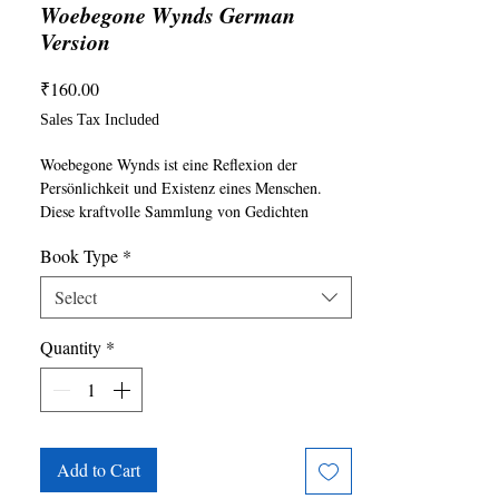
Woebegone Wynds German
Version
Price
₹160.00
Sales Tax Included
Woebegone Wynds ist eine Reflexion der 
Persönlichkeit und Existenz eines Menschen. 
Diese kraftvolle Sammlung von Gedichten 
verfolgt die Verhandlungen von Lady Justice, 
Book Type
*
einen Anlaufhafen und unbekannte Ziele. Es ist 
eine perfekte Mischung aus einem ausgefallenen 
Select
Herzen, einem neugierigen Geist und einer 
labyrinthischen Seele.
Quantity
*
Add to Cart