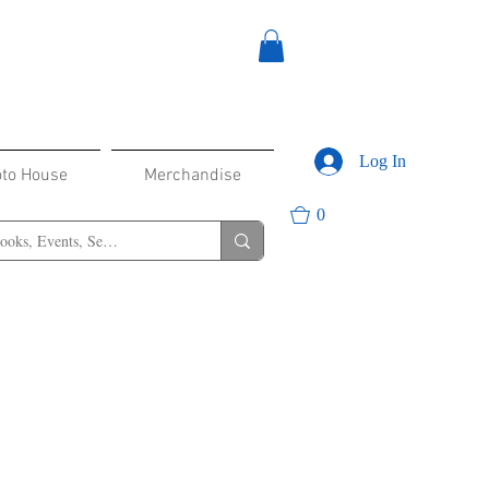
Log In
oto House
Merchandise
0