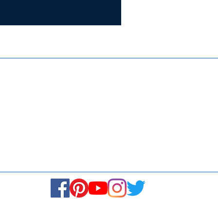
Certifie
ISO 9001:
Contact Us
Media & Newsroom
Returns Policy
About Us
Stay Connected! Stay Social!