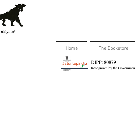
Home
The Bookstore
DIPP: 80879
Recognised by the Government