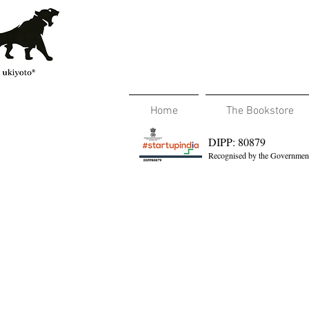
Home
The Bookstore
DIPP: 80879
Recognised by the Government