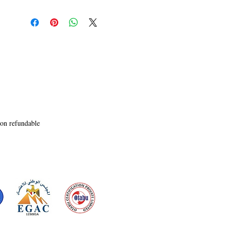
amor y alguien llama

a la puerta, pero no busca amor?

¿Qué ocurre cuando crees que te vas a pasar el 
viaje en autobús

terminando un libro que no has leído, pero no 
eres capaz de leer

ni una línea? ¿Y qué ocurre cuando revelas tu 
parte más frágil a un

desconocido?
non refundable