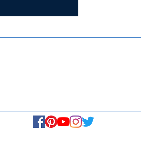
Certifie
ISO 9001:
Contact Us
Media & Newsroom
Returns Policy
About Us
Stay Connected! Stay Social!