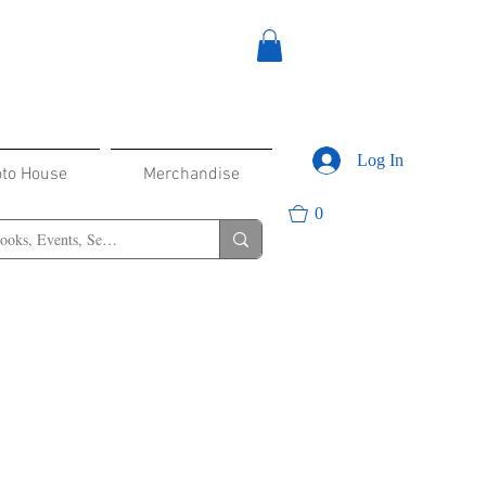
Log In
oto House
Merchandise
0