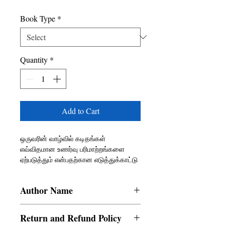
Book Type
*
Quantity
*
Add to Cart
ஒருவரின் வாழ்வில் கடிதங்கள்
எவ்விதமான உணர்வு பரிமாற்றங்களை
ஏற்படுத்தும் என்பதற்கான எடுத்துக்காட்டு
இப்புத்தகம்! இளமையில் தொடங்கிய
கடிதங்களின் பயணம், முதுமையில்
Author Name
கண்களில் மின்னும் நினைவுகளாய் நிற்க.
ஒவ்வொரு வாழ்க்கை தருணத்தையும்
Vijaya Raju
மனதில் மீட்டெடுக்கும் பல காகித
Return and Refund Policy
குறிப்பேடுகளை எடுத்து சொல்லும் கதை!