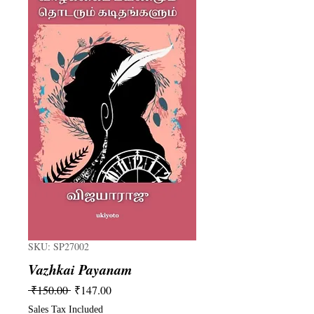
SKU: SP27002
Vazhkai Payanam
Regular
Sale
 ₹150.00 
₹147.00
Price
Price
Sales Tax Included