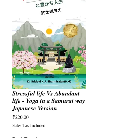
Stressful life Vs Abundant
life - Yoga in a Samurai way
Japanese Version
Price
₹220.00
Sales Tax Included