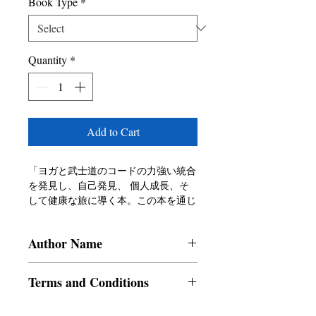
Book Type
*
Quantity
*
Add to Cart
「ヨガと武士道のコードの力強い統合
を発見し、自己発見、 個人成長、そ
して健康な旅に導く本。この本を通じ
て、あな たは身体の強さ、精神の明
瞭さ、感情の回復力、そして自分 自
Author Name
身と世界との深いつながりを育む方法
を学びます。この本 は次のことを提
Dr Sridevi K.J. Sharmirajan(H.G)
供します:ヨガと武士の武士道のコー
Terms and Conditions
ドの 強力なシナジーを探求する武士
道の美徳を具現化し、あな たの人生
All items are non returnable and non