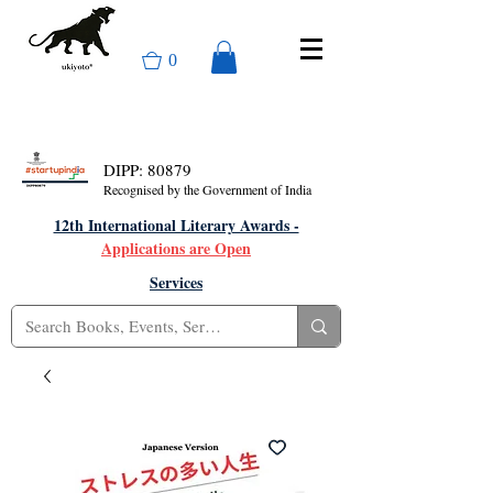
0
DIPP: 80879
Recognised by the Government of India
12th International Literary Awards -
Applications are Open
Services