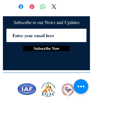
に調和とバランスをもたらすためのツ
refundable
ールを提供す る・ヨガの教えを具現
化しながら武士の美徳を受け入れる本 
に含まれるもの:ヨガと武士道の物理
Subscribe to our News and Updates
的、精神的、霊的な 側面への紹介・
身体の強さ、精神の明瞭さ、感情の回
復力を 育むための実践的なエクササ
イズ・ヨガと武士道の教えを日 常生
Subscribe Now
活に統合する方法のガイダンスあなた
の健康を管理し、 自己発見の変革的
な道を歩み始めましょう。この本は、
目 的、誠実さ、深い平和の感覚で生
きるためのツールと洞察を 提供しま
す。武士の戦士の道を歩み、ヨガと武
士のコードを 結びつける変革の力を
発見し、ストレスの多い人生を豊か
な 人生に変えてください。」
Certified for meeting
the requirements of
ISO 9001:2015
Quality Management System