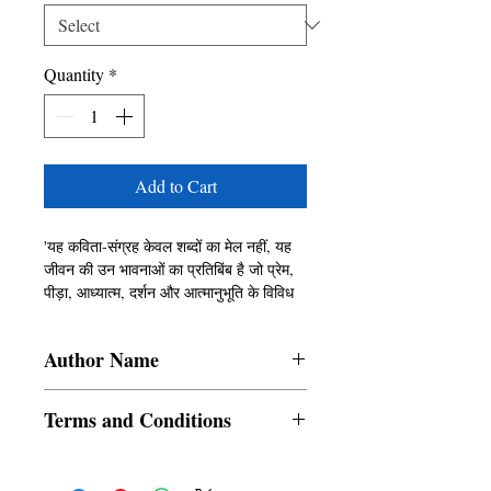
Quantity
*
Add to Cart
'यह कविता-संग्रह केवल शब्दों का मेल नहीं, यह
जीवन की उन भावनाओं का प्रतिबिंब है जो प्रेम,
पीड़ा, आध्यात्म, दर्शन और आत्मानुभूति के विविध
रंगों में रंगी हैं।"
Author Name
‘शब्दों की तलाश में’ एक काव्य-यात्रा है — आत्मा
की उस खोज का दस्तावेज़ जो संसार के मोह-माया
Kunal Narayan Uniyal
से शुरू होती है और सत्य के आलोक में समाप्त होती
Terms and Conditions
है।
All items are non returnable and non
इस संग्रह की कविताएँ श्रृंगार, करुण, शांत,
refundable