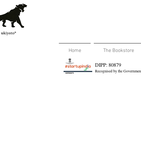
Home
The Bookstore
DIPP: 80879
Recognised by the Government