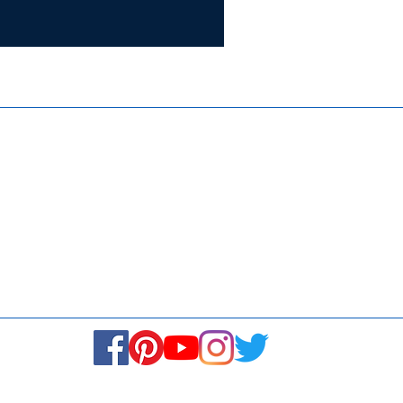
Certifie
ISO 9001:
Contact Us
Media & Newsroom
Returns Policy
About Us
Stay Connected! Stay Social!