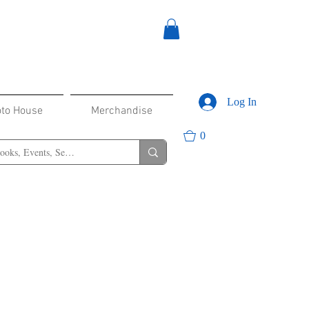
Log In
oto House
Merchandise
0