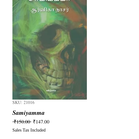
SKU: 21016
Samiyamma
Regular
Sale
 ₹150.00 
₹147.00
Price
Price
Sales Tax Included