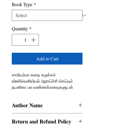
Book Type
*
Quantity
*
Add to Cart
சாமியம்மா கதை சுருக்கம்
விண்வெளியியல் ஆராய்ச்சி செய்யும்
நயனிகா பல வண்ணக்கனவுகளுடன்
சம்பத்தை மணமுடிக்கிறாள். சம்பத்தோ
சாமியம்மா எனும் சாமியாரினியின்
Author Name
பரமபக்தன். சாமியம்மா நயனிகாவை
மனதுக்கு ஒப்பாத உறவுக்கு
Arnika Nasser
அழைக்கிறாள். நயனிகா மறுக்க பல
Return and Refund Policy
சதித்திட்டங்களை அரங்கேற்றுகிறாள்
சாமியம்மா. தொடர்ந்து