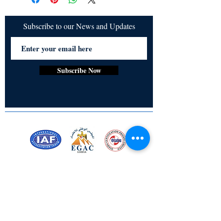
de figuras importantes como Lord Nelson, 
Doyle crea un cuento rico en historia y 
acci�n. Una mezcla de historia de 
Subscribe to our News and Updates
crecimiento y drama de aventuras, 
Rodney Stone es una lectura cautivadora 
para los amantes de la aventura y la 
ficci�n hist�rica.
Subscribe Now
Certified for meeting
the requirements of
ISO 9001:2015
Quality Management System
Stay Connected! Stay Social!