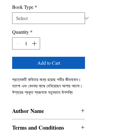
Book Type
*
Quantity
*
Add to Cart
প্রত্যেকটি কবিতার মধ্যে রয়েছে গভীর জীবনবোধ।
হতাশা এবং বেদনার মাঝে দেখিয়েছেন আশার আলো।
ঈশ্বরের প্রকৃত স্বরূপকে নতুনভাবে উপলব্ধি
করেছেন। দেখিয়েছেন এক বিশ্বচেতনা। বাস্তবতার
সঙ্গে মিশে গিয়েছে কল্পনার জগৎ। আধ্যাত্মিক এবং
Author Name
বৈজ্ঞানিক জ্ঞানের এক অপূর্ব মেলবন্ধন। সামাজিক
চেতনা, ধৰ্ম, রাজনীতি কে করেছেন নানারকম প্রশ্ন।
Pabitra Adhikary
Terms and Conditions