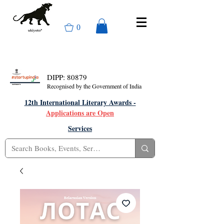
0
DIPP: 80879
Recognised by the Government of India
12th International Literary Awards -
Applications are Open
Services