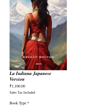
La Indiana Japanese
Version
Price
₹1,100.00
Sales Tax Included
Book Type
*