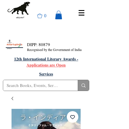
0
DIPP: 80879
Recognised by the Government of India
12th International Literary Awards -
Applications are Open
Services