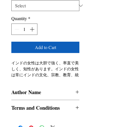
Quantity
*
Add to Cart
インドの女性は大胆で強く、率直で美
しく、知性があります。インドの女性
は常にインドの文化、宗教、教育、統
治の最前線に立っています。ヒンドゥ
ー教の叙事詩であるラーマーヤナとマ
Author Name
ハーバーラタは、シータとドラウパデ
ィを中心に展開しています。女性は今
Devajit Bhuyan
日でもインドの多くの地域で女神の形
Terms and Conditions
で崇拝されています。現代のインドの
女性は進歩的な考えを持ち、現代的で
All items are non returnable and non
技術に詳しく、そして完璧な家庭の主
refundable