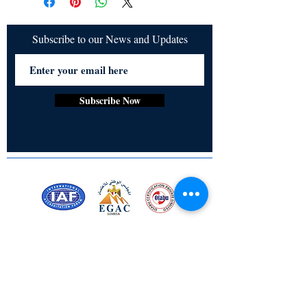
婦であり母親でもあります。ミタリ・
ブヤンは、現代のインドの女性の真の
代表者の一人であり、大胆で美しく、
Subscribe to our News and Updates
知性があり、常に女性の権利と千年開
発目標のために戦ってきました。彼女
は今は亡くなりましたが、私たちに性
別に基づく差別と女性の搾取に立ち向
Subscribe Now
かうようにインスパイアを与え続けて
います。この本、「ラ・インディアー
ナ：ミタライ、知識人の女性」は、彼
女の悲しむライフパートナーによる彼
女の誕生日へのささやかな敬意の表れ
です。
Certified for meeting
the requirements of
ISO 9001:2015
Quality Management System
Stay Connected! Stay Social!