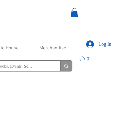
Log In
oto House
Merchandise
0