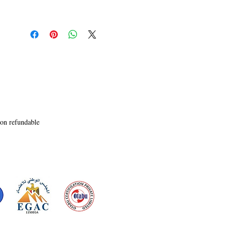
dures r�alit�s de l�amour, du d�sir et de la 
qu�te incessante du bonheur dans un monde qui 
cherche � les d�finir. Riche en perspicacit� 
psychologique et en critique sociale, � Jude 
l�Inconnu � explore avec brio les th�mes de 
l�aspiration, de la d�sillusion et des 
cons�quences tragiques de la lutte contre le 
cours du destin. Le r�cit profond de Hardy 
invite les lecteurs � r�fl�chir sur la nature de 
l�ambition et la r�silience de l�esprit 
humain.
non refundable