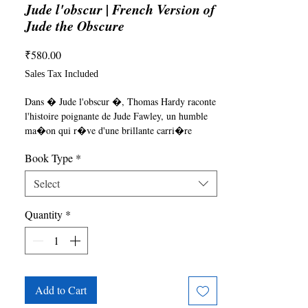
Jude l'obscur | French Version of
Jude the Obscure
Price
₹580.00
Sales Tax Included
Dans � Jude l'obscur �, Thomas Hardy raconte 
l'histoire poignante de Jude Fawley, un humble 
ma�on qui r�ve d'une brillante carri�re 
universitaire. Sur fond de soci�t� victorienne, 
Book Type
*
Jude poursuit sans rel�che la qu�te du savoir et 
son aspiration � �tudier � Christminster, une 
Select
ville embl�matique de la r�ussite 
intellectuelle. Cependant, les normes sociales et 
Quantity
*
les trag�dies personnelles viennent contrecarrer 
ses ambitions, le plongeant dans une relation 
tumultueuse avec Sue Bridehead, une femme � 
la forte personnalit�, dont les propres luttes 
contre la conformit� refl�tent les contraintes 
oppressantes de leur �poque. � mesure que 
Add to Cart
leur lien se renforce, ils sont confront�s aux 