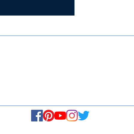
Certifie
ISO 9001:
Contact Us
Media & Newsroom
Returns Policy
About Us
Stay Connected! Stay Social!