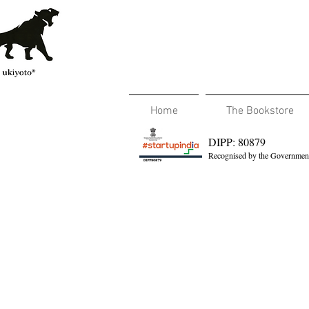
Home
The Bookstore
DIPP: 80879
Recognised by the Government