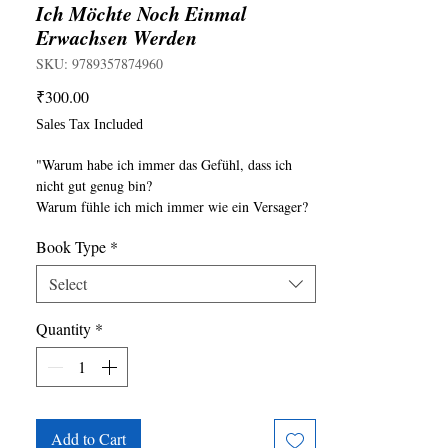
Ich Möchte Noch Einmal
Erwachsen Werden
SKU: 9789357874960
Price
₹300.00
Sales Tax Included
"Warum habe ich immer das Gefühl, dass ich
nicht gut genug bin?
Warum fühle ich mich immer wie ein Versager?
Was hält mich zurück? Ich weiß nicht, wie ich es
Book Type
*
noch einmal versuchen soll.
Warum lande ich immer wieder bei denselben
Select
alten Standardverhaltensweisen?
Haben wir nicht irgendwann in unserem Leben
Quantity
*
das Gefühl ... ich will erwachsen
werden ... wieder einmal?
Das Buch versucht, uns mit bestimmten tieferen
Teilen von uns zu verbinden,
indem es uns zum Nachdenken anregt:
• Warum tun wir nicht das, was wir tun wollen?
Add to Cart