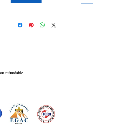
• Warum halten wir fest? Warum lassen wir nicht
los?
• Wir alle strengen uns an, aber wie gehen wir
mit Rückschlägen und Burnouts um?
• Wie können wir unsere Wahrnehmung ändern
und unsere Muster durchbrechen?
Es ist eine Reise nach innen, um herauszufinden,
wie wir unser Leben bisher gelebt
haben und wie wir es von jetzt an leben wollen!
“Was in uns geschieht, ist wichtiger als das, was
mit uns geschieht!”"
non refundable