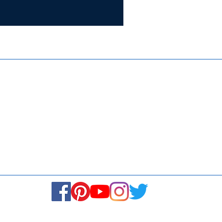
Certifie
ISO 9001:
Contact Us
Media & Newsroom
Returns Policy
About Us
Stay Connected! Stay Social!