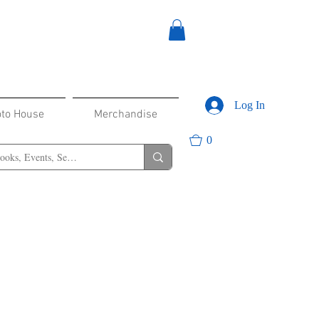
Log In
oto House
Merchandise
0