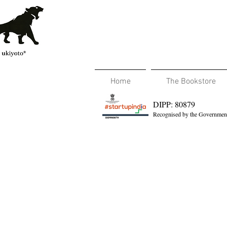
Home
The Bookstore
DIPP: 80879
Recognised by the Government