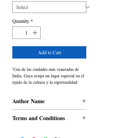
Quantity
*
Add to Cart
'Una de las ciudades más veneradas de
India, Gaya ocupa un lugar especial en el
tejido de la cultura y la espiritualidad
humanas. Esta ciudad sagrada es un
importante centro de desarrollo espiritual,
Author Name
ya que ha visto la fusión de muchas
religiones, ideologías y costumbres a lo
Nishant Nayan
largo de los siglos.
Terms and Conditions
Este libro, Gaya la Ciudad Sagrada:
Evolución de las Creencias Religiosas a lo
All items are non returnable and non
Largo de la Historia, realiza un modesto
refundable