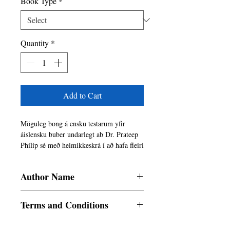
Book Type
*
Quantity
*
Add to Cart
Möguleg bong á ensku testarum yfir 
áislensku buber undarlegt ab Dr. Prateep 
Philip sé með heimikkeskrá í að hafa fleiri 
upphaflegar heimildar til sinar skribar en 
einhver annur einstaklingur i heiminum, 
Author Name
þar. Þessi bok mun hreyfa þig úr 
ósköpunnar hamri

Dr Prateep V Philip
Brian Tracy: Hressiræðumaður, höfundur 
Terms and Conditions
70 bóka

And Wing & Best Selling

All items are non returnable and non