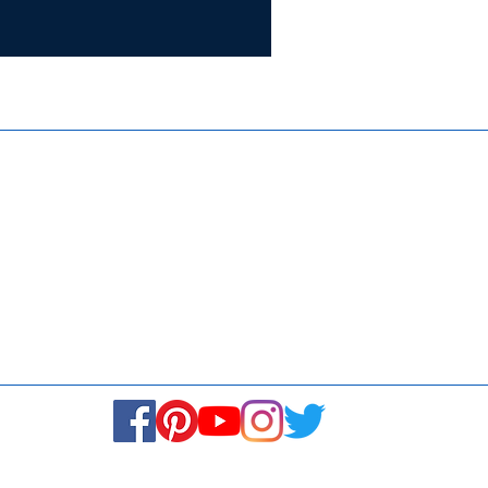
Certifie
ISO 9001:
Contact Us
Media & Newsroom
Returns Policy
About Us
Stay Connected! Stay Social!