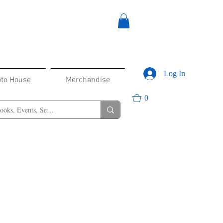
Log In
oto House
Merchandise
0