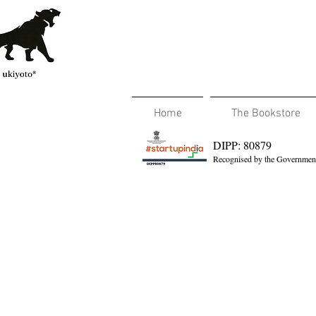
Home
The Bookstore
DIPP: 80879
Recognised by the Government