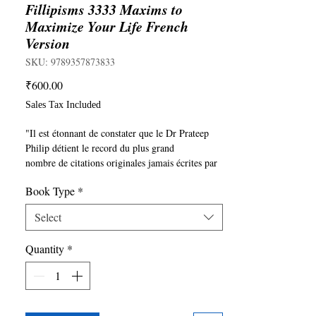
Fillipisms 3333 Maxims to
Maximize Your Life French
Version
SKU: 9789357873833
Price
₹600.00
Sales Tax Included
"Il est étonnant de constater que le Dr Prateep
Philip détient le record du plus grand
nombre de citations originales jamais écrites par
une personne dans n'importe quelle
Book Type
*
langue dans le monde. Ce livre va te secouer et te
sortir de l'inertie
Select
Brian Tracy : formateur en motivation, auteur de
70 livres.
Quantity
*
""Bien que je sois motivé par de grands penseurs
comme Socrate, Confucius, Platon et
Thiruvalluvar, mon inspiration la plus profonde
et
éternelle est la vie et les enseignements de