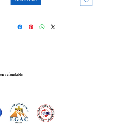
Polite op te richten. Deze beweging heeft talrijke 
onderscheidingen ontvangen, waaronder de 
Queen's Award for Innovation in Police Training 
and Development van Hare Majesteit Koningin 
Elizabeth II, evenals de SKOCH Gold Award-de 
hoogste onaffunkelijk ingestelde burgerlijke 
onderscheiding in India.

Dr. Praep V Philip was de eerste hoge ambtenar 
in India aan wie het Gurukul Chevening 
Fellowship for Leadership and Excellence werd 
oegekend om globulisering te bestuderen aan de 
London School of Economics. Daar bedacht h 
non refundable
een nieuwe mondale discipline-Excenomics 
werelds eerste interdisciplinare stuche nur 
ummunendheid Hij is de auteur van drie 
gepubliceerde boeken. Ak vernieuwer creerde hij 
ook een uniek denkproces-Equilibrium Thinking

"Fillipi" is een steeds uitgebreider extract van de 
levenservaringen van Dr. Pranep V Philips en 
een bijproduct van zijn EQ-denken.