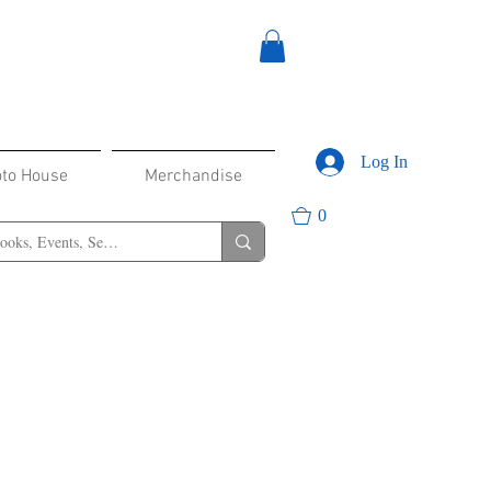
Log In
oto House
Merchandise
0