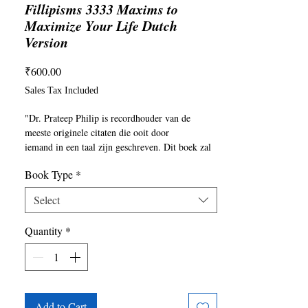
Fillipisms 3333 Maxims to
Maximize Your Life Dutch
Version
Price
₹600.00
Sales Tax Included
"Dr. Prateep Philip is recordhouder van de 
meeste originele citaten die ooit door

iemand in een taal zijn geschreven. Dit boek zal 
je uit je inertie schudden. Brian Tracy, 
Book Type
*
motivatiecoach, auteur van 70 boeken."

Op het moment van publicatie is Dr. Prateep V. 
Select
Philip de politiecommissaris van het 
Departement voor Crimineel Onderzoek 
Quantity
*
(CBCID) in Tamil Nadu, India. Hij overleefde's 
wereld eerste menselijke bom-de moord op de 
voormalige Indiase premier Shri Rajiv Gandhi. 
De humanitaire vriendelijkheid die hij na die 
incident ontving van een onbekende burger 
leidde hem enoe de beweging Vrienden van de 
Add to Cart