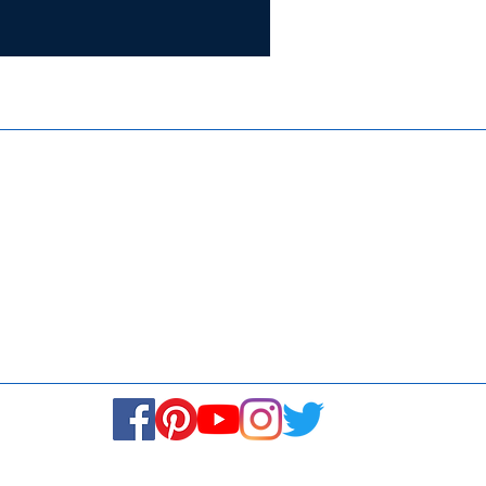
Certifie
ISO 9001:
Contact Us
Media & Newsroom
Returns Policy
About Us
Stay Connected! Stay Social!