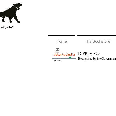
Home
The Bookstore
DIPP: 80879
Recognised by the Government