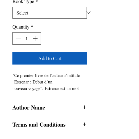
Book Type
*
Quantity
*
Add to Cart
"Ce premier livre de l’auteur s’intitule
“Estrenar : Début d’un
nouveau voyage”. Estrenar est un mot
espagnol qui se traduit par
“La première fois”. Ce livre est une
Author Name
collection de poèmes.
Les poèmes sont regroupés en deux
Sucharita Parija
parties. La première tourne
Terms and Conditions
autour de la vie - les différents
événements dans la vie de chacun, les
All items are non returnable and non