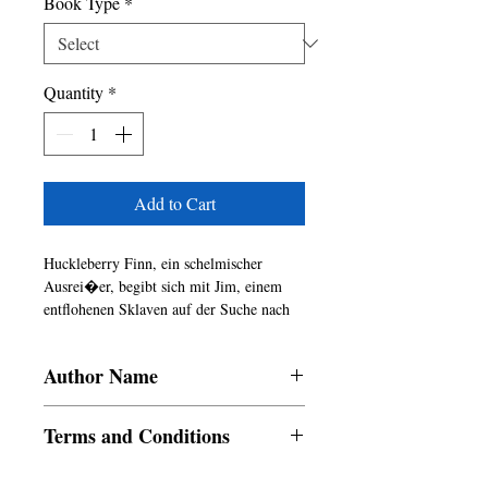
Book Type
*
Quantity
*
Add to Cart
Huckleberry Finn, ein schelmischer 
Ausrei�er, begibt sich mit Jim, einem 
entflohenen Sklaven auf der Suche nach 
Freiheit, auf eine gewagte Reise den 
Mississippi hinunter. W�hrend sie 
Author Name
gef�hrliche Gew�sser befahren, 
Betr�ger �berlisten und sich mit den 
Mark Twain, Anselm Falkenberg
tiefsitzenden Vorurteilen des 
Terms and Conditions
amerikanischen S�dens 
auseinandersetzen, muss Huck alles 
All items are non returnable and non