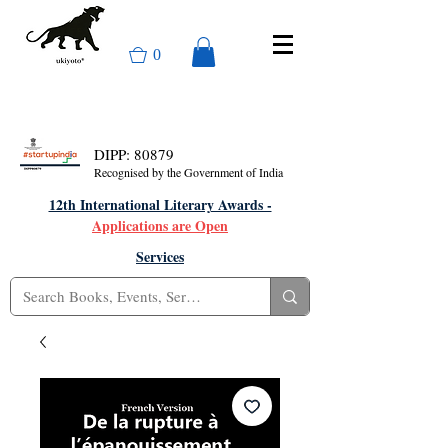
0
DIPP: 80879
Recognised by the Government of India
12th International Literary Awards -
Applications are Open
Services