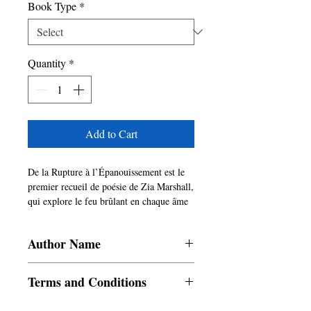
Book Type
*
Quantity
*
Add to Cart
De la Rupture à l’Épanouissement est le
premier recueil de poésie de Zia Marshall,
qui explore le feu brûlant en chaque âme
traversant les eaux troubles du
traumatisme. Ses poèmes tissent
Author Name
habilement des expériences variées en
mots qui vous permettent de guérir et
Zia Marshall
d’embrasser votre unicité avec l’amour de
Terms and Conditions
l’univers.
Ils dépeignent un voyage intense et une
All items are non returnable and non