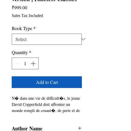
Price
₹999.00
Sales Tax Included
Book Type
*
Quantity
*
Add to Cart
N� dans une vie de difficult�s, le jeune 
David Copperfield doit affronter un 
monde rempli de cruaut�, de perte et de 
bont� inattendue. De son enfance 
troubl�e avec un beau-p�re s�v�re 
Author Name
� ses luttes pour l�ind�pendance et le 