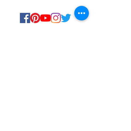
Certified for meeting
the requirements of
ISO 9001:2015
Quality Management System
Stay Connected! Stay Social!
© Copyright 2023. All rights
reserved.
Services
Privacy Policy
About Us
Solstice Annual Conference
Blogs & Stories
Contact Us
Ukiyoto House