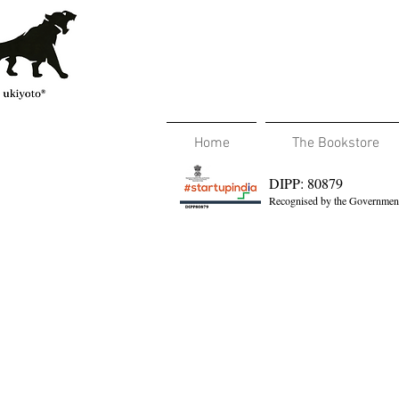
Home
The Bookstore
DIPP: 80879
Recognised by the Government