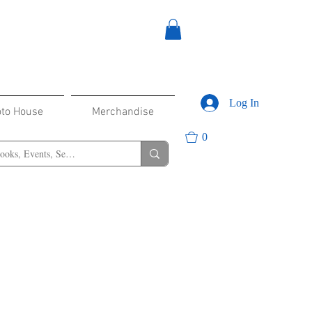
Log In
oto House
Merchandise
0