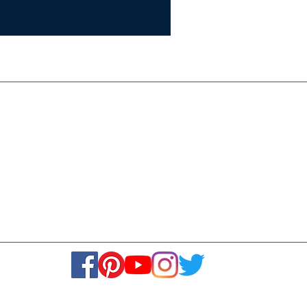
Certifie
ISO 9001:
Contact Us
Media & Newsroom
Returns Policy
About Us
Stay Connected! Stay Social!