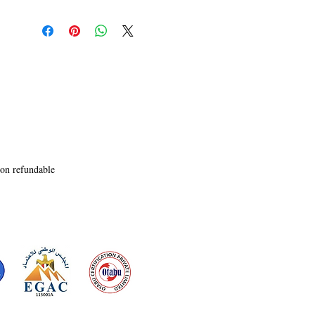
दृश्यस्वरुप आहे. हा प्ले (Blue Storm) इंग्लिश मध्ये '
Asia Playwrights Festival 2021' Incheon, South
Korea, मध्ये निवडला होता.
non refundable