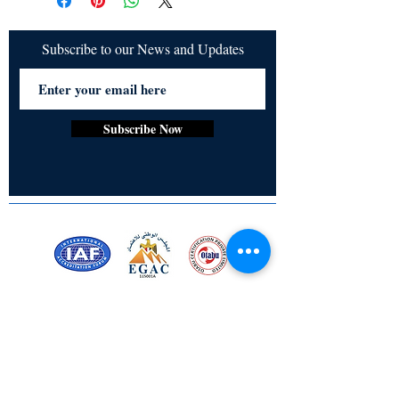
ジネスマンの子供を誘拐する任務を受
けたとき、運命は交錯します。若者の
純真さがサイエンスマーケットの不正
Subscribe to our News and Updates
な力とぶつかったとき、何が起こるの
でしょうか？生成AI、広範なデータ追
跡、そして極端な孤独が支配する世界
で、アーシュは家族を守ることができ
Subscribe Now
るのでしょうか？
Certified for meeting
the requirements of
ISO 9001:2015
Quality Management System
Stay Connected! Stay Social!