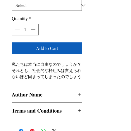
Quantity
*
Add to Cart
私たちは本当に自由なのでしょうか？
それとも、社会的な枠組みは変えられ
ないほど固まってしまったのでしょう
か？これらは、新時代2121年が問いか
ける疑問です。この新しい時代は、変
Author Name
貌したインドを告げています。人口爆
発を抑えるための人口法案が導入さ
Kshitiz Sinha
れ、教育が再編され、10年間続いた内
Terms and Conditions
戦、いわゆる「水の戦争」に打ち勝ち
ました。マフィア組織「サイエンスマ
All items are non returnable and non
ーケット」の所有者ナンダが、あるビ
refundable