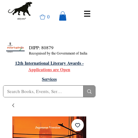
0
DIPP: 80879
Recognised by the Government of India
12th International Literary Awards -
Applications are Open
Services