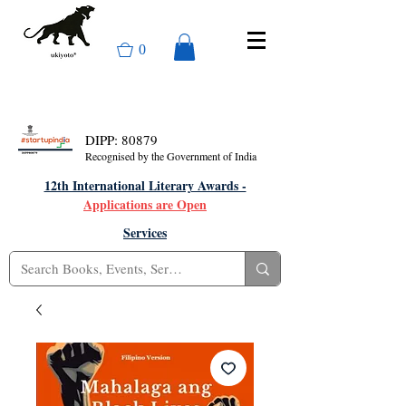
0
DIPP: 80879
Recognised by the Government of India
12th International Literary Awards -
Applications are Open
Services